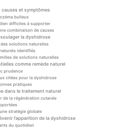
: causes et symptômes
eczéma bulleux
en difficiles à supporter
 une combinaison de causes
 soulager la dyshidrose
des solutions naturelles
aturels identifiés
illes de solutions naturelles
entielles comme remède naturel
ec prudence
lus citées pour la dyshidrose
bonnes pratiques
ue dans le traitement naturel
 de la régénération cutanée
apportées
 une stratégie globale
venir l’apparition de la dyshidrose
tants du quotidien