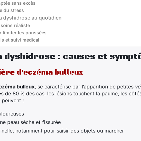
aptée sans excès
e du stress
a dyshidrose au quotidien
soins réaliste
r limiter les poussées
ls et suivi médical
 dyshidrose : causes et symp
ière d’eczéma bulleux
czéma bulleux
, se caractérise par l’apparition de petites
vé
ès de 80 % des cas, les lésions touchent la paume, les côtés
 peuvent :
uloureuses
une peau sèche et fissurée
nelle, notamment pour saisir des objets ou marcher