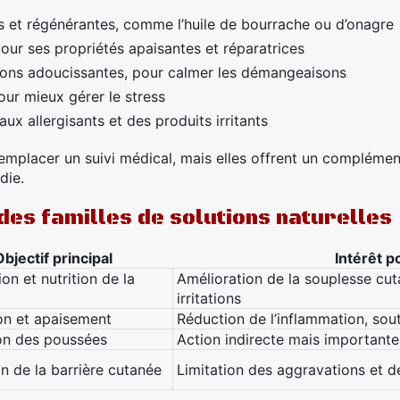
s et régénérantes, comme l’huile de bourrache ou d’onagre
pour ses propriétés apaisantes et réparatrices
ions adoucissantes, pour calmer les démangeaisons
ur mieux gérer le stress
ux allergisants et des produits irritants
emplacer un suivi médical, mais elles offrent un compléme
die.
es familles de solutions naturelles
Objectif principal
Intérêt p
on et nutrition de la
Amélioration de la souplesse cu
irritations
on et apaisement
Réduction de l’inflammation, sou
on des poussées
Action indirecte mais importante
n de la barrière cutanée
Limitation des aggravations et d