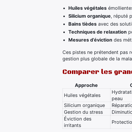
Huiles végétales
émolliente
Silicium organique
, réputé 
Bains tièdes
avec des solut
Techniques de relaxation
po
Mesures d’éviction
des méta
Ces pistes ne prétendent pas r
gestion plus globale de la mala
Comparer les grand
Approche
Hydratati
Huiles végétales
peau
Silicium organique
Réparati
Gestion du stress
Diminuti
Éviction des
Protectio
irritants