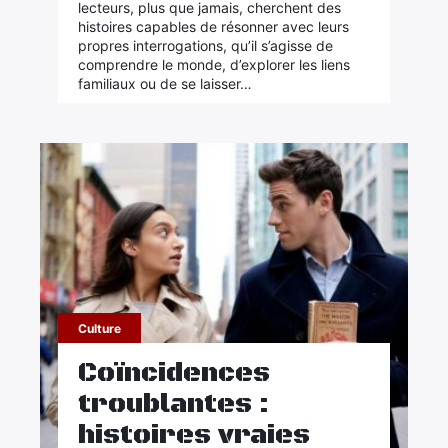
lecteurs, plus que jamais, cherchent des
histoires capables de résonner avec leurs
Rechercher
propres interrogations, qu’il s’agisse de
comprendre le monde, d’explorer les liens
:
familiaux ou de se laisser…
Culture
Coïncidences
troublantes :
histoires vraies