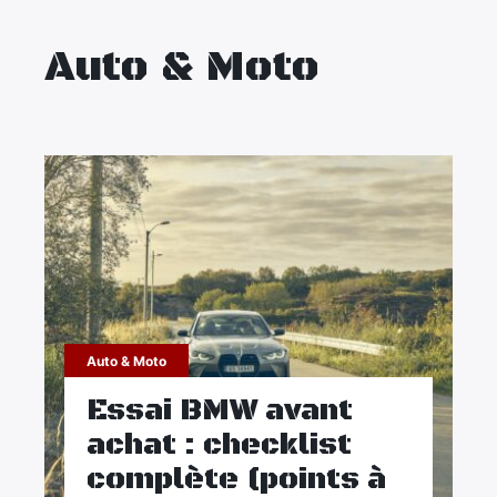
Maison
Auto & Moto
Santé
Sport
Tourisme
Auto & Moto
Essai BMW avant
achat : checklist
complète (points à