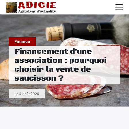
Auto
Business
Finance
Cuisine
Financement d’une
Culture
association : pourquoi
choisir la vente de
Finance
saucisson ?
France
Le 4 août 2026
High-Tech
Insolite
Lifestyle