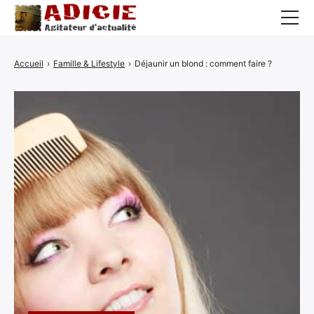
Auto
Accueil
›
Famille & Lifestyle
›
Déjaunir un blond : comment faire ?
Business
Cuisine
Culture
Finance
France
High-Tech
Insolite
Lifestyle