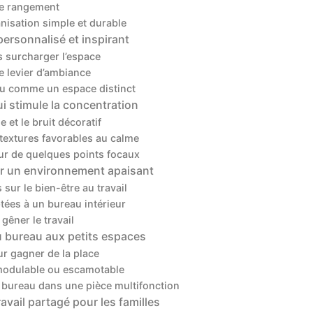
de rangement
nisation simple et durable
personnalisé et inspirant
s surcharger l’espace
e levier d’ambiance
au comme un espace distinct
i stimule la concentration
e et le bruit décoratif
 textures favorables au calme
our de quelques points focaux
ur un environnement apaisant
sur le bien-être au travail
tées à un bureau intérieur
gêner le travail
u bureau aux petits espaces
our gagner de la place
modulable ou escamotable
e bureau dans une pièce multifonction
vail partagé pour les familles