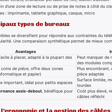
in d’une zone de lecture ou de prise de notes à côté du cla
 : imprimante, tablette graphique, casque, micro
ipaux types de bureaux
les se diversifient pour répondre aux contraintes du télétr
ularité. Une comparaison synthétique permet de mieux comp
Avantages
I
 facile à placer, adapté à la plupart des
Peut manquer de r
des modules comp
 coins de pièce
, offre deux zones
Plus encombrant, 
informatique et papier)
pièce adaptée
Surface limitée, m
e important, idéal pour petits espaces
lourdes
ternance assis-debout
, bénéfique pour
Coût plus élevé, 
câbles réfléchi
l’ergonomie et la gestion des câbles