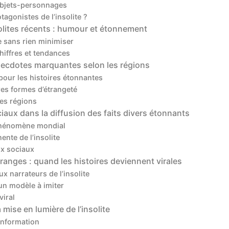
objets-personnages
tagonistes de l’insolite ?
solites récents : humour et étonnement
re sans rien minimiser
hiffres et tendances
anecdotes marquantes selon les régions
e pour les histoires étonnantes
tres formes d’étrangeté
 les régions
iaux dans la diffusion des faits divers étonnants
 phénomène mondial
nte de l’insolite
ux sociaux
ranges : quand les histoires deviennent virales
x narrateurs de l’insolite
un modèle à imiter
viral
 mise en lumière de l’insolite
information