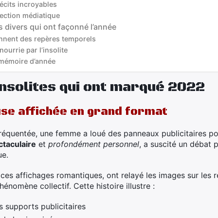
écits incroyables
lection médiatique
aits divers qui ont façonné l’année
nnent des repères temporels
ourrie par l’insolite
t mémoire d’année
insolites qui ont marqué 2022
se affichée en grand format
réquentée, une femme a loué des panneaux publicitaires po
ctaculaire
et
profondément personnel
, a suscité un débat p
ue.
 ces affichages romantiques, ont relayé les images sur les 
énomène collectif. Cette histoire illustre :
s supports publicitaires