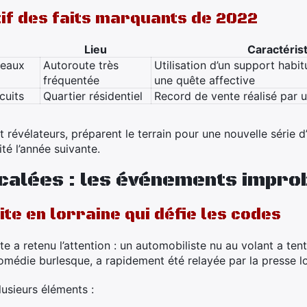
tif des faits marquants de 2022
Lieu
Caractérist
neaux
Autoroute très
Utilisation d’un support hab
fréquentée
une quête affective
cuits
Quartier résidentiel
Record de vente réalisé par 
et révélateurs, préparent le terrain pour une nouvelle série
té l’année suivante.
calées : les événements impro
te en lorraine qui défie les codes
te a retenu l’attention : un automobiliste nu au volant a te
comédie burlesque, a rapidement été relayée par la presse lo
lusieurs éléments :