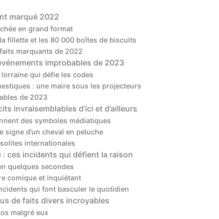
 ont marqué 2022
chée en grand format
a fillette et les 80 000 boîtes de biscuits
s faits marquants de 2022
 événements improbables de 2023
lorraine qui défie les codes
estiques : une maire sous les projecteurs
bables de 2023
s invraisemblables d’ici et d’ailleurs
nnent des symboles médiatiques
le signe d’un cheval en peluche
solites internationales
: ces incidents qui défient la raison
e en quelques secondes
tre comique et inquiétant
ncidents qui font basculer le quotidien
us de faits divers incroyables
ros malgré eux