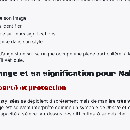
de son image
 identifier
e sur leurs significations
ance dans son style
’ange situé sur sa nuque occupe une place particulière, à la
il véhicule.
ange et sa signification pour Na
iberté et protection
e stylisées se déploient discrètement mais de manière
très v
nge est souvent interprété comme un symbole de
liberté
et d
 capacité à s’élever au-dessus des difficultés, à se détacher 