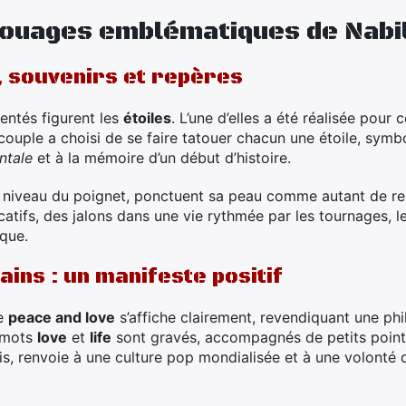
touages emblématiques de Nabi
, souvenirs et repères
entés figurent les
étoiles
. L’une d’elles a été réalisée pour
couple a choisi de se faire tatouer chacun une étoile, symbo
ntale
et à la mémoire d’un début d’histoire.
 niveau du poignet, ponctuent sa peau comme autant de rep
catifs, des jalons dans une vie rythmée par les tournages,
que.
ins : un manifeste positif
le
peace and love
s’affiche clairement, revendiquant une phi
s mots
love
et
life
sont gravés, accompagnés de petits point
s, renvoie à une culture pop mondialisée et à une volonté 