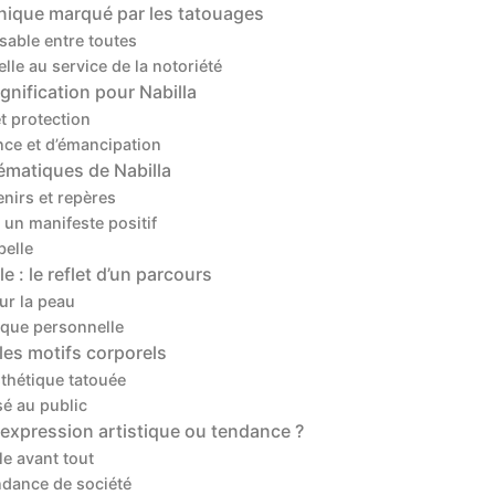
 unique marqué par les tatouages
sable entre toutes
le au service de la notoriété
gnification pour Nabilla
et protection
ce et d’émancipation
ématiques de Nabilla
enirs et repères
 un manifeste positif
belle
e : le reflet d’un parcours
ur la peau
arque personnelle
les motifs corporels
thétique tatouée
é au public
 expression artistique ou tendance ?
e avant tout
dance de société