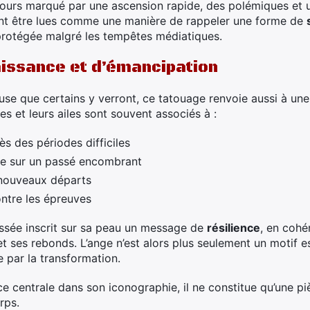
ours marqué par une ascension rapide, des polémiques et 
vent être lues comme une manière de rappeler une forme de
protégée malgré les tempêtes médiatiques.
issance et d’émancipation
euse que certains y verront, ce tatouage renvoie aussi à un
s et leurs ailes sont souvent associés à :
s des périodes difficiles
ge sur un passé encombrant
 nouveaux départs
ntre les épreuves
ressée inscrit sur sa peau un message de
résilience
, en cohé
t ses rebonds. L’ange n’est alors plus seulement un motif es
 par la transformation.
e centrale dans son iconographie, il ne constitue qu’une p
rps.