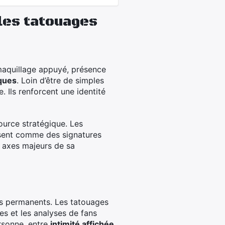
 les tatouages
 maquillage appuyé, présence
ques
. Loin d’être de simples
 Ils renforcent une identité
ssource stratégique. Les
ssent comme des signatures
x axes majeurs de sa
ns permanents. Les tatouages
es et les analyses de fans
ersonne, entre
intimité affichée