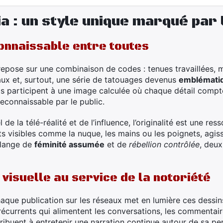
ia : un style unique marqué par
onnaissable entre toutes
 repose sur une combinaison de codes : tenues travaillées,
aux et, surtout, une série de tatouages devenus
emblémati
s participent à une image calculée où chaque détail compte.
econnaissable par le public.
 de la télé-réalité et de l’influence, l’originalité est une re
ts visibles comme la nuque, les mains ou les poignets, agi
élange de
féminité assumée
et de
rébellion contrôlée
, deu
visuelle au service de la notoriété
aque publication sur les réseaux met en lumière ces dessi
récurrents qui alimentent les conversations, les commentair
ribuent à entretenir une narration continue autour de sa p