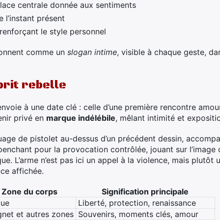
 place centrale donnée aux sentiments
e l’instant présent
 renforçant le style personnel
tionnent comme un
slogan intime
, visible à chaque geste, d
rit rebelle
renvoie à une date clé : celle d’une première rencontre amou
enir privé en
marque indélébile
, mêlant intimité et expositi
ouage de pistolet au-dessus d’un précédent dessin, accomp
penchant pour la provocation contrôlée, jouant sur l’image d
e. L’arme n’est pas ici un appel à la violence, mais plutôt
ce affichée.
Zone du corps
Signification principale
ue
Liberté, protection, renaissance
gnet et autres zones
Souvenirs, moments clés, amour