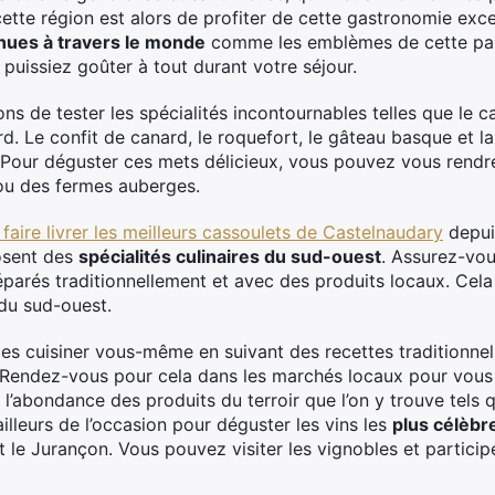
cette région est alors de profiter de cette gastronomie excep
nues à travers le monde
comme les emblèmes de cette parti
puissiez goûter à tout durant votre séjour.
s de tester les spécialités incontournables telles que le c
rd. Le confit de canard, le roquefort, le gâteau basque et
. Pour déguster ces mets délicieux, vous pouvez vous rendr
ou des fermes auberges.
 faire livrer les meilleurs cassoulets de Castelnaudary
depui
posent des
spécialités culinaires du sud-ouest
. Assurez-vou
arés traditionnellement et avec des produits locaux. Cela
 du sud-ouest.
es cuisiner vous-même en suivant des recettes traditionnel
. Rendez-vous pour cela dans les marchés locaux pour vous p
 l’abondance des produits du terroir que l’on y trouve tels qu
ailleurs de l’occasion pour déguster les vins les
plus célèbr
 le Jurançon. Vous pouvez visiter les vignobles et partici