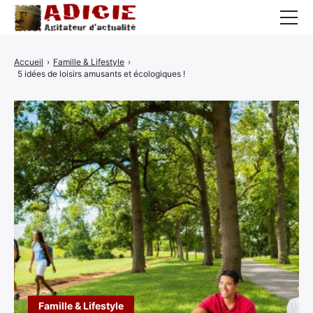
Auto
Accueil
›
Famille & Lifestyle
›
5 idées de loisirs amusants et écologiques !
Business
Cuisine
Culture
Finance
France
High-Tech
Insolite
Lifestyle
Famille & Lifestyle