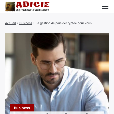
Auto
Accueil
›
Business
›
La gestion de paie décryptée pour vous
Business
Cuisine
Culture
Finance
France
High-Tech
Insolite
Lifestyle
Business