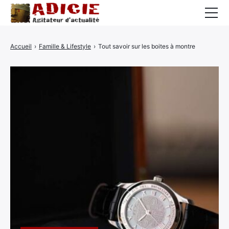
Auto
Accueil
›
Famille & Lifestyle
›
Tout savoir sur les boites à montre
Business
Cuisine
Culture
Finance
France
High-Tech
Insolite
Lifestyle