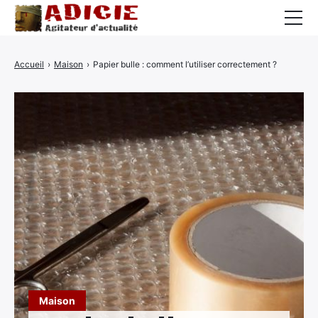
Auto
Accueil
›
Maison
›
Papier bulle : comment l’utiliser correctement ?
Business
Cuisine
Culture
Finance
France
High-Tech
Insolite
Lifestyle
Maison