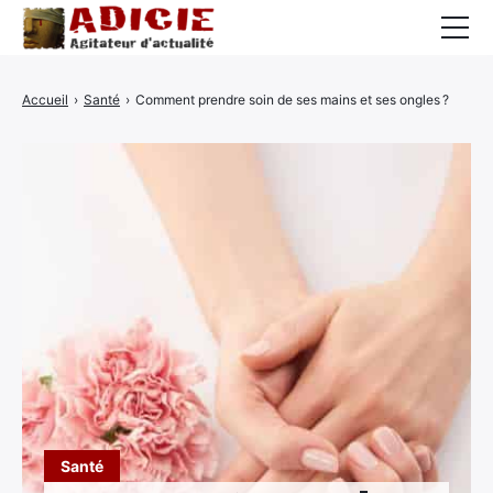
Auto
Accueil
›
Santé
›
Comment prendre soin de ses mains et ses ongles ?
Business
Cuisine
Culture
Finance
France
High-Tech
Insolite
Lifestyle
Santé