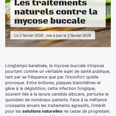
Les traitements
Maison
naturels contre la
Santé
mycose buccale
Sport
Le 2 février 2026 , mis à jour le 2 février 2026
Tourisme
Longtemps banalisée, la mycose buccale s’impose
pourtant comme un véritable sujet de santé publique,
tant par sa fréquence que par l’inconfort qu’elle
provoque. Entre brûlures, plaques blanchâtres et
gêne à la déglutition, cette infection fongique,
souvent liée à la levure
candida albicans
, perturbe le
quotidien de nombreux patients. Face à la méfiance
croissante envers les traitements agressifs, l’intérêt
pour les
solutions naturelles
ne cesse de progresser,