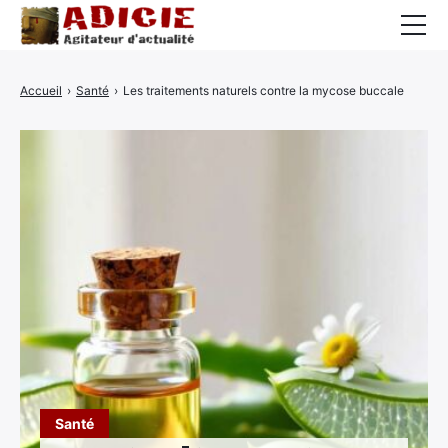
Auto
Accueil
›
Santé
›
Les traitements naturels contre la mycose buccale
Business
Cuisine
Culture
Finance
France
High-Tech
Insolite
Lifestyle
Santé