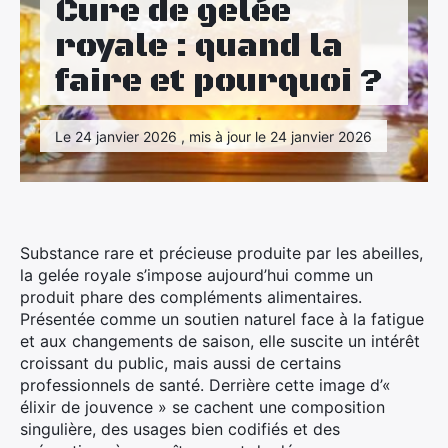
Cure de gelée
Maison
royale : quand la
Santé
faire et pourquoi ?
Sport
Le 24 janvier 2026 , mis à jour le 24 janvier 2026
Tourisme
Substance rare et précieuse produite par les abeilles,
la gelée royale s’impose aujourd’hui comme un
produit phare des compléments alimentaires.
Présentée comme un soutien naturel face à la fatigue
et aux changements de saison, elle suscite un intérêt
croissant du public, mais aussi de certains
professionnels de santé. Derrière cette image d’«
élixir de jouvence » se cachent une composition
singulière, des usages bien codifiés et des