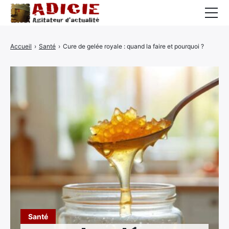
Auto
Accueil
›
Santé
›
Cure de gelée royale : quand la faire et pourquoi ?
Business
Cuisine
Culture
Finance
France
High-Tech
Insolite
Lifestyle
Santé