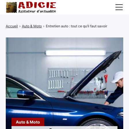
Auto
Accueil
›
Auto & Moto
›
Entretien auto : tout ce qu’il faut savoir
Business
Cuisine
Culture
Finance
France
High-Tech
Insolite
Lifestyle
Auto & Moto