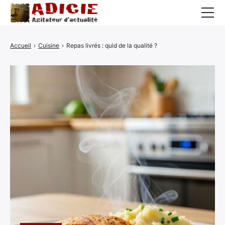
Auto
Accueil
›
Cuisine
›
Repas livrés : quid de la qualité ?
Business
Cuisine
Culture
Finance
France
High-Tech
Insolite
Lifestyle