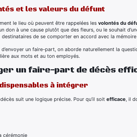
tés et les valeurs du défunt
ement le lieu où peuvent être rappelées les
volontés du déf
n don à une cause plutôt que des fleurs, ou le souhait d’un
 destinataires de se comporter en accord avec la mémoire
d’envoyer un faire-part, on aborde naturellement la questio
ulière aux mots et au ton employés.
er un faire-part de décès effi
ndispensables à intégrer
 décès suit une logique précise. Pour qu’il soit
efficace
, il 
a cérémonie