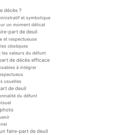
de décès ?
inistratif et symbolique
our un moment délicat
ire-part de deuil
re et respectueuse
 les obsèques
t les valeurs du défunt
art de décès efficace
nsables à intégrer
respectueux
s usuelles
art de deuil
sonnalité du défunt
visuel
 photo
venir
nnel
un faire-part de deuil