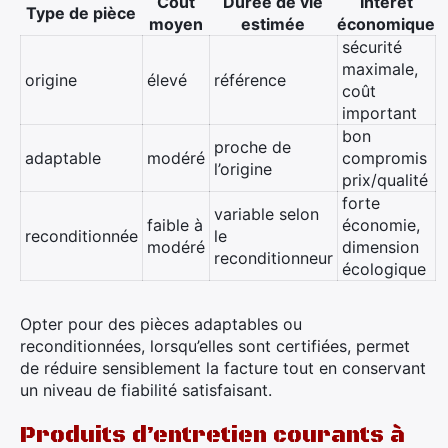
Coût
Durée de vie
Intérêt
Type de pièce
moyen
estimée
économique
sécurité
maximale,
origine
élevé
référence
coût
important
bon
proche de
adaptable
modéré
compromis
l’origine
prix/qualité
forte
variable selon
faible à
économie,
reconditionnée
le
modéré
dimension
reconditionneur
écologique
Opter pour des pièces adaptables ou
reconditionnées, lorsqu’elles sont certifiées, permet
de réduire sensiblement la facture tout en conservant
un niveau de fiabilité satisfaisant.
Produits d’entretien courants à