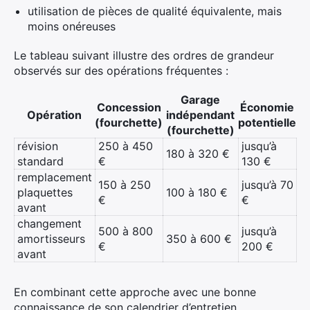
utilisation de pièces de qualité équivalente, mais
moins onéreuses
Le tableau suivant illustre des ordres de grandeur
observés sur des opérations fréquentes :
Garage
Concession
Économie
Opération
indépendant
(fourchette)
potentielle
(fourchette)
révision
250 à 450
jusqu’à
180 à 320 €
standard
€
130 €
remplacement
150 à 250
jusqu’à 70
plaquettes
100 à 180 €
€
€
avant
changement
500 à 800
jusqu’à
amortisseurs
350 à 600 €
€
200 €
avant
×
En combinant cette approche avec une bonne
connaissance de son calendrier d’entretien,