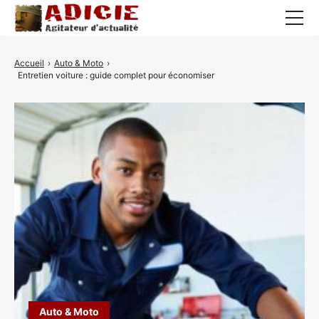
Auto
Accueil
›
Auto & Moto
›
Entretien voiture : guide complet pour économiser
Business
Cuisine
Culture
Finance
France
High-Tech
Insolite
Lifestyle
Auto & Moto