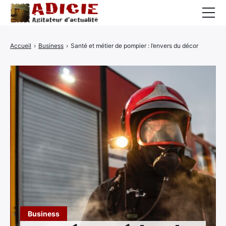
Auto
Accueil
›
Business
›
Santé et métier de pompier : l’envers du décor
Business
Cuisine
Culture
Finance
France
High-Tech
Insolite
Lifestyle
Business