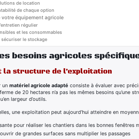
lutions de location
tabilité de chaque option
e votre équipement agricole
entretien régulier
ensibles et les consommables
t sécuriser le stockage
s besoins agricoles spécifiqu
t la structure de l’exploitation
r un
matériel agricole adapté
consiste à évaluer avec préci
e ferme de 20 hectares n’a pas les mêmes besoins qu’une st
’en largeur d’outils.
lles, une exploitation peut aujourd’hui atteindre en moyenn
isante pour réaliser les chantiers dans les bonnes fenêtres
uvrir de grandes surfaces sans multiplier les passages