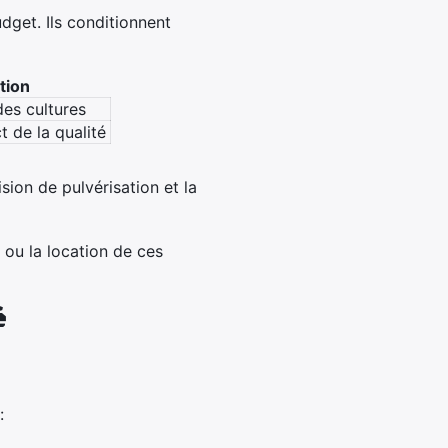
get. Ils conditionnent
tion
des cultures
t de la qualité
sion de pulvérisation et la
t ou la location de ces
é
: